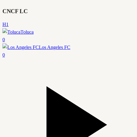
CNCF LC
H1
Toluca
0
Los Angeles FC
0