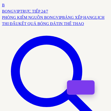
B
BONG
VIP
TRỰC TIẾP 24/7
PHÒNG KIỂM NGUỒN BONGVIP
BẢNG XẾP HẠNG
LỊCH
THI ĐẤU
KẾT QUẢ BÓNG ĐÁ
TIN THỂ THAO