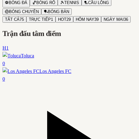
⚽
BÓNG ĐÁ
🏀
BÓNG RỔ
🎾
TENNIS
🏸
CẦU LÔNG
🏐
BÓNG CHUYỀN
🏓
BÓNG BÀN
TẤT CẢ
75
TRỰC TIẾP
1
HOT
29
HÔM NAY
39
NGÀY MAI
36
Trận đấu tâm điểm
H1
Toluca
0
Los Angeles FC
0