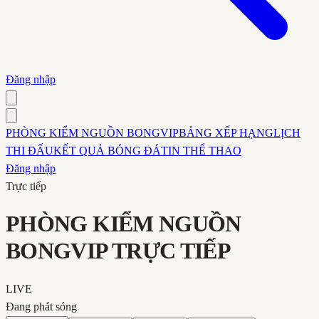
Đăng nhập
PHÒNG KIỂM NGUỒN BONGVIP
BẢNG XẾP HẠNG
LỊCH
THI ĐẤU
KẾT QUẢ BÓNG ĐÁ
TIN THỂ THAO
Đăng nhập
Trực tiếp
PHÒNG KIỂM NGUỒN
BONGVIP TRỰC TIẾP
LIVE
Đang phát sóng