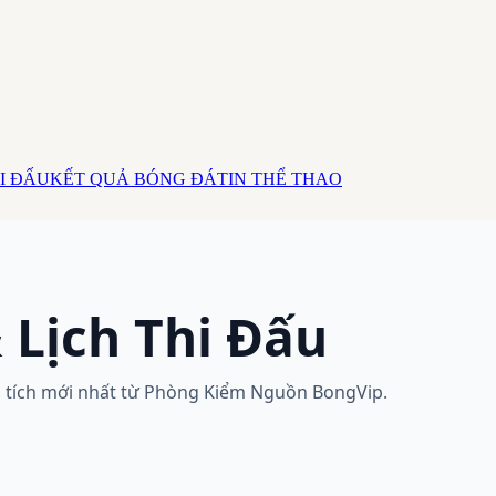
I ĐẤU
KẾT QUẢ BÓNG ĐÁ
TIN THỂ THAO
 Lịch Thi Đấu
hân tích mới nhất từ Phòng Kiểm Nguồn BongVip.