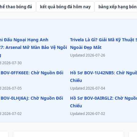
thể thao bóng đá
kết quả bóng đá hôm nay
bảng xếp hạng bón
Thi Đấu Ngoại Hạng Anh
Trivela Là Gì? Giải Mã Kỹ Thuật
27: Arsenal Mở Màn Bảo Vệ Ngôi
Ngoài Đẹp Mắt
g
Updated
2026-07-26
d
2026-07-30
 BOV-0FFK6EE: Chờ Nguồn Đối
Hồ Sơ BOV-1U42NB5: Chờ Nguồ
Chiếu
d
2026-07-05
Updated
2026-07-04
 BOV-0LHJ6AJ: Chờ Nguồn Đối
Hồ Sơ BOV-0AIRGLZ: Chờ Nguồ
Chiếu
d
2026-07-02
Updated
2026-07-02