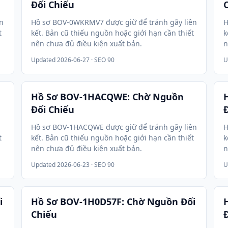
Đối Chiếu
n
Hồ sơ BOV-0WKRMV7 được giữ để tránh gãy liên
H
t
kết. Bản cũ thiếu nguồn hoặc giới hạn cần thiết
k
nên chưa đủ điều kiện xuất bản.
n
Updated
2026-06-27
· SEO 90
U
Hồ Sơ BOV-1HACQWE: Chờ Nguồn
Đối Chiếu
Hồ sơ BOV-1HACQWE được giữ để tránh gãy liên
H
t
kết. Bản cũ thiếu nguồn hoặc giới hạn cần thiết
k
nên chưa đủ điều kiện xuất bản.
n
Updated
2026-06-23
· SEO 90
U
i
Hồ Sơ BOV-1H0D57F: Chờ Nguồn Đối
Chiếu