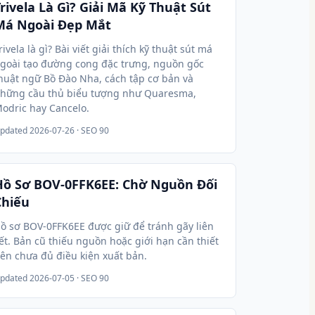
rivela Là Gì? Giải Mã Kỹ Thuật Sút
Má Ngoài Đẹp Mắt
rivela là gì? Bài viết giải thích kỹ thuật sút má
goài tạo đường cong đặc trưng, nguồn gốc
huật ngữ Bồ Đào Nha, cách tập cơ bản và
hững cầu thủ biểu tượng như Quaresma,
odric hay Cancelo.
pdated
2026-07-26
· SEO 90
Hồ Sơ BOV-0FFK6EE: Chờ Nguồn Đối
Chiếu
ồ sơ BOV-0FFK6EE được giữ để tránh gãy liên
ết. Bản cũ thiếu nguồn hoặc giới hạn cần thiết
ên chưa đủ điều kiện xuất bản.
pdated
2026-07-05
· SEO 90