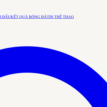
I ĐẤU
KẾT QUẢ BÓNG ĐÁ
TIN THỂ THAO