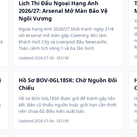
Lịch Thi Đấu Ngoại Hạng Anh
T
2026/27: Arsenal Mở Màn Bảo Vệ
Ngôi Vương
T
n
Ngoại hạng Anh 2026/27 khởi tranh ngày 21/8
t
với Arsenal mở màn gặp Coventry, MU làm
n
và
khách Hull City và Liverpool đấu Newcastle.
M
Toàn cảnh lịch vòng 1 và ba tân binh.
U
Updated
2026-07-30
· SEO 90
i
Hồ Sơ BOV-0GL18SK: Chờ Nguồn Đối
Chiếu
Hồ sơ BOV-0GL18SK được giữ để tránh gãy liên
H
t
kết. Bản cũ thiếu nguồn hoặc giới hạn cần thiết
k
nên chưa đủ điều kiện xuất bản.
n
Updated
2026-07-06
· SEO 85
U