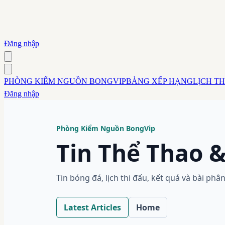
Đăng nhập
PHÒNG KIỂM NGUỒN BONGVIP
BẢNG XẾP HẠNG
LỊCH TH
Đăng nhập
Phòng Kiểm Nguồn BongVip
Tin Thể Thao &
Tin bóng đá, lịch thi đấu, kết quả và bài p
Latest Articles
Home