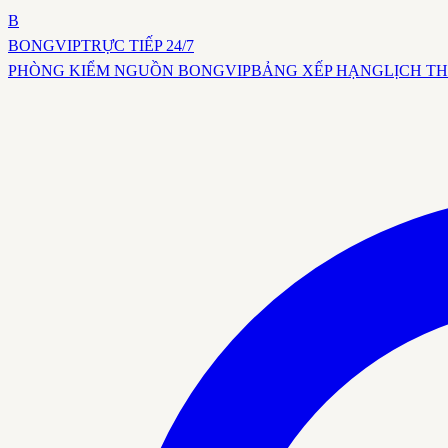
B
BONG
VIP
TRỰC TIẾP 24/7
PHÒNG KIỂM NGUỒN BONGVIP
BẢNG XẾP HẠNG
LỊCH TH