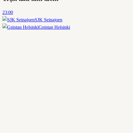
23:00
SJK Seinajoen
Gnistan Helsinki