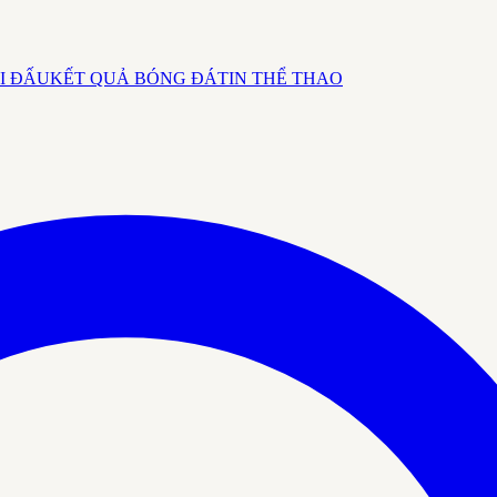
I ĐẤU
KẾT QUẢ BÓNG ĐÁ
TIN THỂ THAO