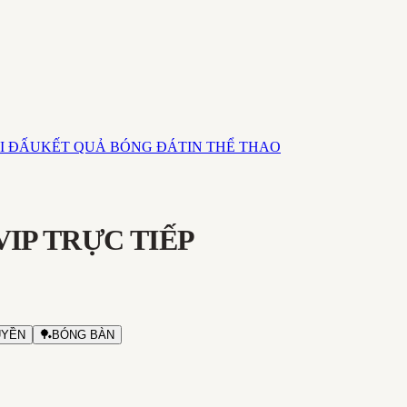
I ĐẤU
KẾT QUẢ BÓNG ĐÁ
TIN THỂ THAO
IP TRỰC TIẾP
UYỀN
🏓
BÓNG BÀN