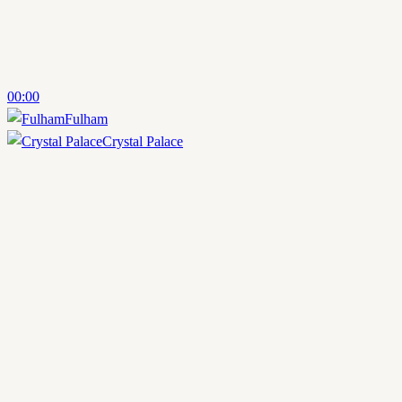
00:00
Fulham
Crystal Palace