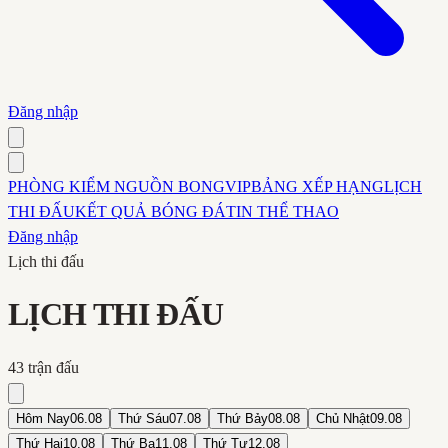
Đăng nhập
PHÒNG KIỂM NGUỒN BONGVIP
BẢNG XẾP HẠNG
LỊCH
THI ĐẤU
KẾT QUẢ BÓNG ĐÁ
TIN THỂ THAO
Đăng nhập
Lịch thi đấu
LỊCH THI ĐẤU
43
trận đấu
Hôm Nay
06.08
Thứ Sáu
07.08
Thứ Bảy
08.08
Chủ Nhật
09.08
Thứ Hai
10.08
Thứ Ba
11.08
Thứ Tư
12.08