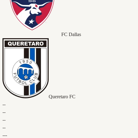
FC Dallas
Queretaro FC
-
-
-
-
-
-
-
-
-
-
-