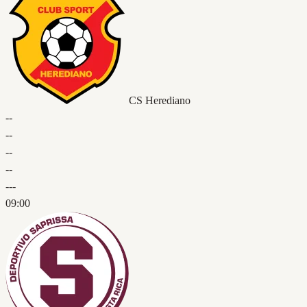
CS Herediano
-
-
-
-
-
-
-
-
-
-
-
09:00