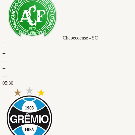
Chapecoense - SC
-
-
-
-
-
-
-
-
-
-
-
05:30