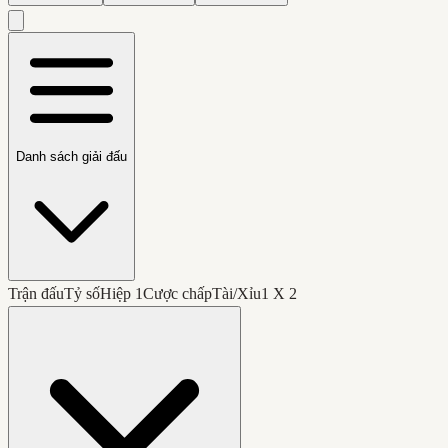
Danh sách giải đấu
Trận đấu
Tỷ số
Hiệp 1
Cược chấp
Tài/Xỉu
1 X 2