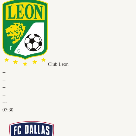
Club Leon
-
-
-
-
-
-
-
-
-
-
-
07:30