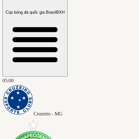
Cúp bóng đá quốc gia Brasil
BXH
05:00
Cruzeiro - MG