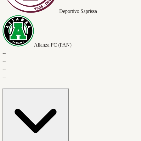
Deportivo Saprissa
Alianza FC (PAN)
-
-
-
-
-
-
-
-
-
-
-