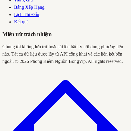
Bảng Xếp Hạng
Lịch Thi Đấu
Kết quả
Miễn trừ trách nhiệm
Chúng tôi không lưu trữ hoặc tải lên bất kỳ nội dung phương tiện
nào. Tất cả dữ liệu được lấy từ API công khai và các liên kết bên
ngoài. ©
2026
Phòng Kiểm Nguồn BongVip
. All rights reserved.