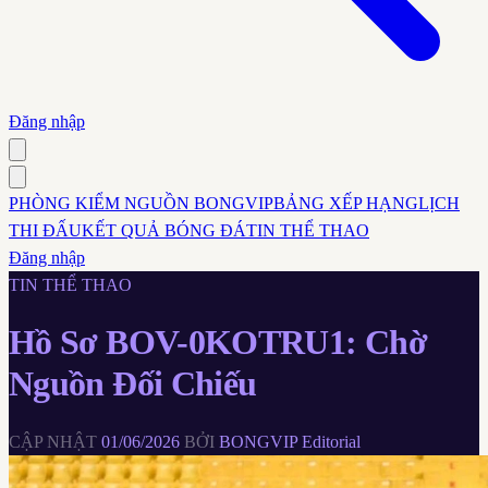
Đăng nhập
PHÒNG KIỂM NGUỒN BONGVIP
BẢNG XẾP HẠNG
LỊCH
THI ĐẤU
KẾT QUẢ BÓNG ĐÁ
TIN THỂ THAO
Đăng nhập
TIN THỂ THAO
Hồ Sơ BOV-0KOTRU1: Chờ
Nguồn Đối Chiếu
CẬP NHẬT
01/06/2026
BỞI
BONGVIP Editorial