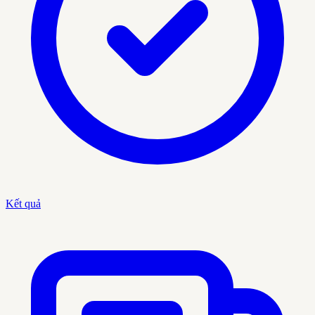
Kết quả