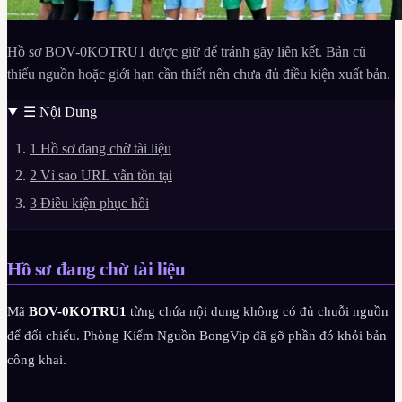
Hồ sơ BOV-0KOTRU1 được giữ để tránh gãy liên kết. Bản cũ
thiếu nguồn hoặc giới hạn cần thiết nên chưa đủ điều kiện xuất bản.
☰
Nội Dung
1
Hồ sơ đang chờ tài liệu
2
Vì sao URL vẫn tồn tại
3
Điều kiện phục hồi
Hồ sơ đang chờ tài liệu
Mã
BOV-0KOTRU1
từng chứa nội dung không có đủ chuỗi nguồn
để đối chiếu. Phòng Kiểm Nguồn BongVip đã gỡ phần đó khỏi bản
công khai.