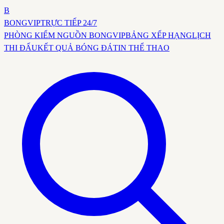
B
BONG
VIP
TRỰC TIẾP 24/7
PHÒNG KIỂM NGUỒN BONGVIP
BẢNG XẾP HẠNG
LỊCH
THI ĐẤU
KẾT QUẢ BÓNG ĐÁ
TIN THỂ THAO