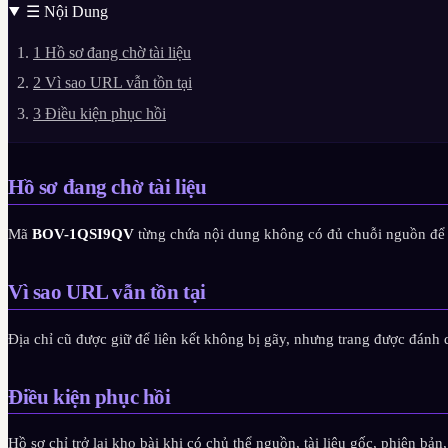
☰
Nội Dung
1
Hồ sơ đang chờ tài liệu
2
Vì sao URL vẫn tồn tại
3
Điều kiện phục hồi
Hồ sơ đang chờ tài liệu
Mã
BOV-1QSI9QV
từng chứa nội dung không có đủ chuỗi nguồn để
Vì sao URL vẫn tồn tại
Địa chỉ cũ được giữ để liên kết không bị gãy, nhưng trang được đánh
Điều kiện phục hồi
Hồ sơ chỉ trở lại kho bài khi có chủ thể nguồn, tài liệu gốc, phiên b