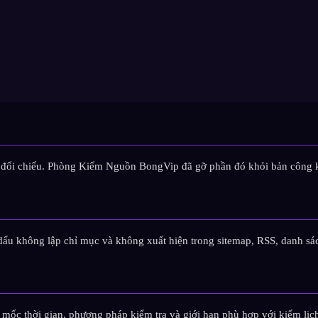
 đối chiếu. Phòng Kiểm Nguồn BongVip đã gỡ phần đó khỏi bản công k
 dấu không lập chỉ mục và không xuất hiện trong sitemap, RSS, danh sác
ản, mốc thời gian, phương pháp kiểm tra và giới hạn phù hợp với kiểm lịc