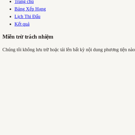
Trang chủ
Bảng Xếp Hạng
Lịch Thi Đấu
Kết quả
Miễn trừ trách nhiệm
Chúng tôi không lưu trữ hoặc tải lên bất kỳ nội dung phương tiện nào