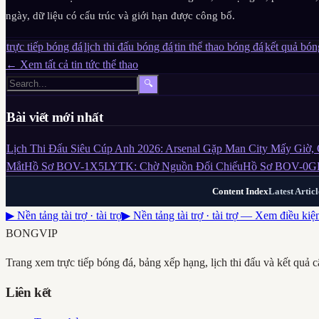
ngày, dữ liệu có cấu trúc và giới hạn được công bố.
trực tiếp bóng đá
lịch thi đấu bóng đá
tin thể thao bóng đá
kết quả bó
← Xem tất cả tin tức thể thao
🔍
Bài viết mới nhất
Lịch Thi Đấu Siêu Cúp Anh 2026: Arsenal Gặp Man City Mấy Giờ,
Mắt
Hồ Sơ BOV-1X5LYTK: Chờ Nguồn Đối Chiếu
Hồ Sơ BOV-0GL
Content Index
Latest Articl
▶ Nền tảng tài trợ · tài trợ
▶ Nền tảng tài trợ · tài trợ — Xem điều kiệ
BONG
VIP
Trang xem trực tiếp bóng đá, bảng xếp hạng, lịch thi đấu và kết quả cậ
Liên kết