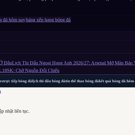
ng đá hôm nay
bảng xếp hạng bóng đá
 Ở Đâu
Lịch Thi Đấu Ngoại Hạng Anh 2026/27: Arsenal Mở Màn Bảo
18SK: Chờ Nguồn Đối Chiếu
es
trực tiếp bóng đá
lịch thi đấu bóng đá
tin thể thao bóng đá
kết quả bóng đá hôm
n
p nhật liên tục.