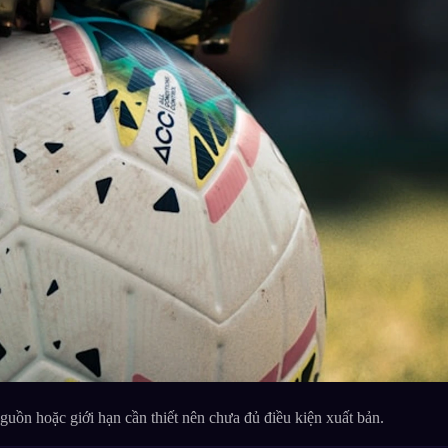
ồn hoặc giới hạn cần thiết nên chưa đủ điều kiện xuất bản.