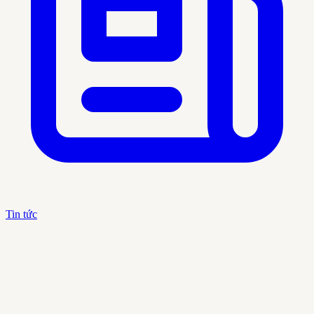
Tin tức