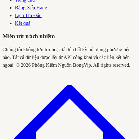
Bảng Xếp Hạng
Lịch Thi Đấu
Kết quả
Miễn trừ trách nhiệm
Chúng tôi không lưu trữ hoặc tải lên bất kỳ nội dung phương tiện
nào. Tất cả dữ liệu được lấy từ API công khai và các liên kết bên
ngoài. ©
2026
Phòng Kiểm Nguồn BongVip
. All rights reserved.