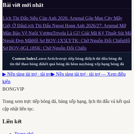
Bài viết mới nhất
Lịch Thi Đấu Siêu Cúp Anh 2026: Arsenal Gặp Man City Mấy
Giờ, Ở Đâu
Lịch Thi Đấu Ngoại Hạng Anh 2026/27: Arsenal Mở
Màn Bảo Vệ Ngôi Vương
Trivela Là Gì? Giải Mã Kỹ Thuật Sút Má
Ngoài Đẹp Mắt
Hồ Sơ BOV-1X5LYTK: Chờ Nguồn Đối Chiếu
Hồ
Sơ BOV-0GL18SK: Chờ Nguồn Đối Chiếu
Content Index
Latest Articles
trực tiếp bóng đá
lịch thi đấu bóng đá
tin thể thao bóng đá
kết quả bóng đá hôm nay
bảng xếp hạng bóng đá
▶ Nền tảng tài trợ · tài trợ
▶ Nền tảng tài trợ · tài trợ — Xem điều
kiện
BONG
VIP
Trang xem trực tiếp bóng đá, bảng xếp hạng, lịch thi đấu và kết quả
cập nhật liên tục.
Liên kết
Trang chủ