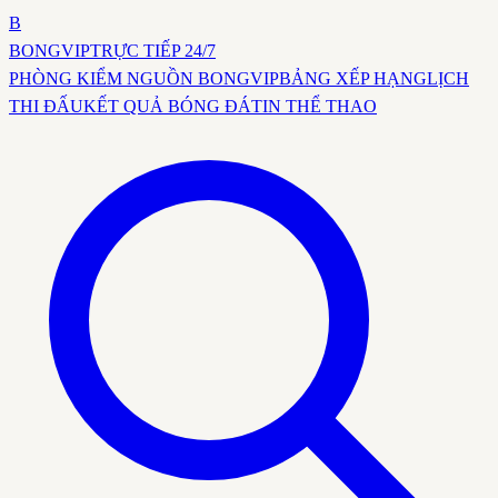
B
BONG
VIP
TRỰC TIẾP 24/7
PHÒNG KIỂM NGUỒN BONGVIP
BẢNG XẾP HẠNG
LỊCH
THI ĐẤU
KẾT QUẢ BÓNG ĐÁ
TIN THỂ THAO