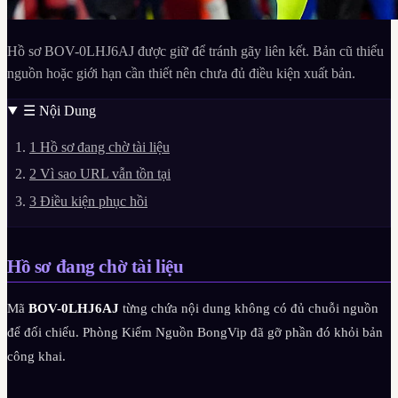
Hồ sơ BOV-0LHJ6AJ được giữ để tránh gãy liên kết. Bản cũ thiếu
nguồn hoặc giới hạn cần thiết nên chưa đủ điều kiện xuất bản.
☰
Nội Dung
1
Hồ sơ đang chờ tài liệu
2
Vì sao URL vẫn tồn tại
3
Điều kiện phục hồi
Hồ sơ đang chờ tài liệu
Mã
BOV-0LHJ6AJ
từng chứa nội dung không có đủ chuỗi nguồn
để đối chiếu. Phòng Kiểm Nguồn BongVip đã gỡ phần đó khỏi bản
công khai.