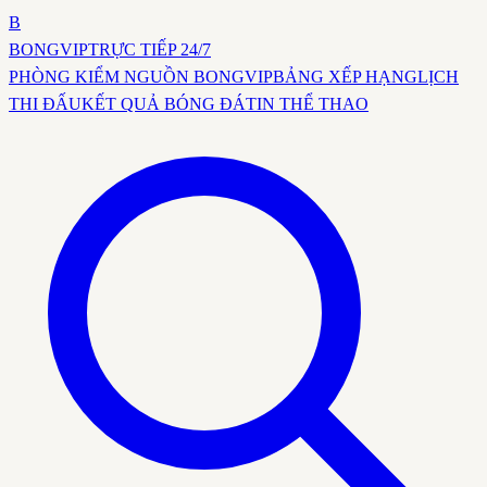
B
BONG
VIP
TRỰC TIẾP 24/7
PHÒNG KIỂM NGUỒN BONGVIP
BẢNG XẾP HẠNG
LỊCH
THI ĐẤU
KẾT QUẢ BÓNG ĐÁ
TIN THỂ THAO