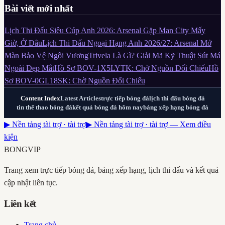
Bài viết mới nhất
Lịch Thi Đấu Siêu Cúp Anh 2026: Arsenal Gặp Man City Mấy
Giờ, Ở Đâu
Lịch Thi Đấu Ngoại Hạng Anh 2026/27: Arsenal Mở
Màn Bảo Vệ Ngôi Vương
Trivela Là Gì? Giải Mã Kỹ Thuật Sút Má
Ngoài Đẹp Mắt
Hồ Sơ BOV-1X5LYTK: Chờ Nguồn Đối Chiếu
Hồ
Sơ BOV-0GL18SK: Chờ Nguồn Đối Chiếu
Content Index
Latest Articles
trực tiếp bóng đá
lịch thi đấu bóng đá
tin thể thao bóng đá
kết quả bóng đá hôm nay
bảng xếp hạng bóng đá
▶ Nền tảng tài trợ · tài trợ
▶ Nền tảng tài trợ · tài trợ — Xem điều
kiện
BONG
VIP
Trang xem trực tiếp bóng đá, bảng xếp hạng, lịch thi đấu và kết quả
cập nhật liên tục.
Liên kết
Trang chủ