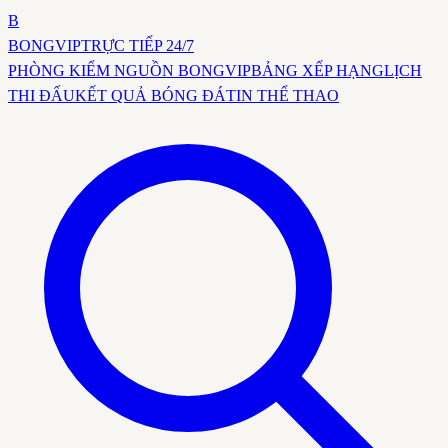
B
BONG
VIP
TRỰC TIẾP 24/7
PHÒNG KIỂM NGUỒN BONGVIP
BẢNG XẾP HẠNG
LỊCH
THI ĐẤU
KẾT QUẢ BÓNG ĐÁ
TIN THỂ THAO