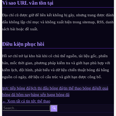
Vì sao URL vẫn tồn tại
Địa chỉ cũ được giữ để liên kết không bị gãy, nhưng trang được đánh
dấu không lập chỉ mục và không xuất hiện trong sitemap, RSS, danh
sách bài hoặc đề xuất.
Điều kiện phục hồi
Hồ sơ chỉ trở lại kho bài khi có chủ thể nguồn, tài liệu gốc, phiên
bản, mốc thời gian, phương pháp kiểm tra và giới hạn phù hợp với
kiểm lịch, đội hình, phát biểu và dữ liệu chiến thuật bóng đá bằng
nguồn có ngày, dữ liệu có cấu trúc và giới hạn được công bố.
trực tiếp bóng đá
lịch thi đấu bóng đá
tin thể thao bóng đá
kết quả
bóng đá hôm nay
bảng xếp hạng bóng đá
← Xem tất cả tin tức thể thao
🔍