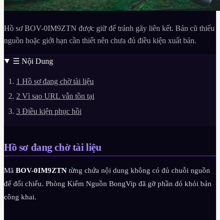
Hồ sơ BOV-0IM9ZTN được giữ để tránh gãy liên kết. Bản cũ thiếu
nguồn hoặc giới hạn cần thiết nên chưa đủ điều kiện xuất bản.
☰
Nội Dung
1
Hồ sơ đang chờ tài liệu
2
Vì sao URL vẫn tồn tại
3
Điều kiện phục hồi
Hồ sơ đang chờ tài liệu
Mã
BOV-0IM9ZTN
từng chứa nội dung không có đủ chuỗi nguồn
để đối chiếu. Phòng Kiểm Nguồn BongVip đã gỡ phần đó khỏi bản
công khai.