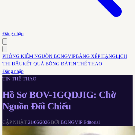
Đăng nhập
PHÒNG KIỂM NGUỒN BONGVIP
BẢNG XẾP HẠNG
LỊCH
THI ĐẤU
KẾT QUẢ BÓNG ĐÁ
TIN THỂ THAO
Đăng nhập
TIN THỂ THAO
Hồ Sơ BOV-1GQDJIG: Chờ
Nguồn Đối Chiếu
CẬP NHẬT
21/06/2026
BỞI
BONGVIP Editorial