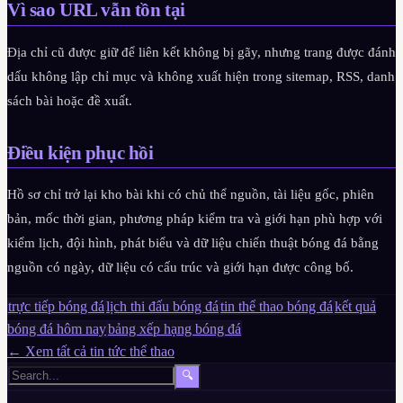
Vì sao URL vẫn tồn tại
Địa chỉ cũ được giữ để liên kết không bị gãy, nhưng trang được đánh
dấu không lập chỉ mục và không xuất hiện trong sitemap, RSS, danh
sách bài hoặc đề xuất.
Điều kiện phục hồi
Hồ sơ chỉ trở lại kho bài khi có chủ thể nguồn, tài liệu gốc, phiên
bản, mốc thời gian, phương pháp kiểm tra và giới hạn phù hợp với
kiểm lịch, đội hình, phát biểu và dữ liệu chiến thuật bóng đá bằng
nguồn có ngày, dữ liệu có cấu trúc và giới hạn được công bố.
trực tiếp bóng đá
lịch thi đấu bóng đá
tin thể thao bóng đá
kết quả
bóng đá hôm nay
bảng xếp hạng bóng đá
← Xem tất cả tin tức thể thao
🔍