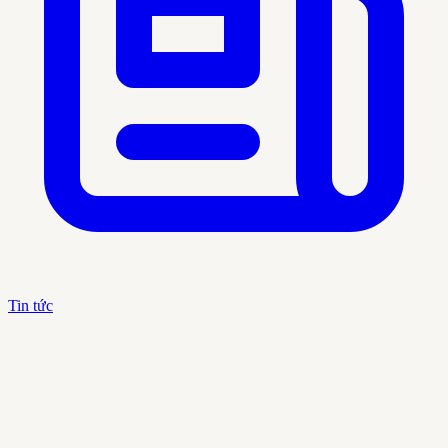
Tin tức