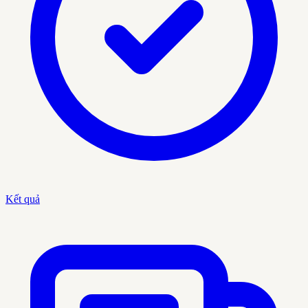
Kết quả