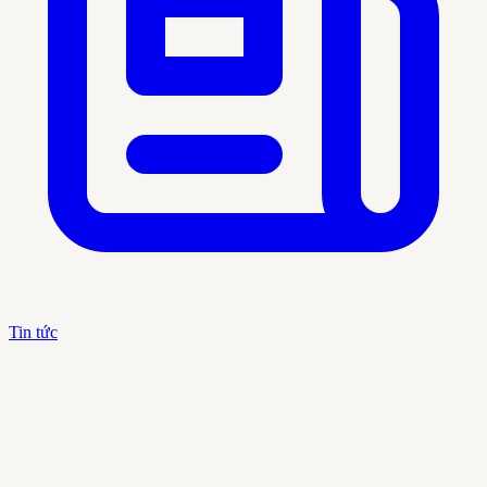
Tin tức