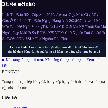
Bài viết mới nhất
Lịch Thi Đấu Siêu Cúp Anh 2026: Arsenal Gặp Man City Mấy
Giờ, Ở Đâu
Lịch Thi Đấu Ngoại Hạng Anh 2026/27: Arsenal Mở
Màn Bảo Vệ Ngôi Vương
Trivela Là Gì? Giải Mã Kỹ Thuật Sút Má
Ngoài Đẹp Mắt
Hồ Sơ BOV-1X5LYTK: Chờ Nguồn Đối Chiếu
Hồ
Sơ BOV-0GL18SK: Chờ Nguồn Đối Chiếu
Content Index
Latest Articles
trực tiếp bóng đá
lịch thi đấu bóng đá
tin thể thao bóng đá
kết quả bóng đá hôm nay
bảng xếp hạng bóng đá
▶ Nền tảng tài trợ · tài trợ
▶ Nền tảng tài trợ · tài trợ — Xem điều
kiện
BONG
VIP
Trang xem trực tiếp bóng đá, bảng xếp hạng, lịch thi đấu và kết quả
cập nhật liên tục.
Liên kết
Trang chủ