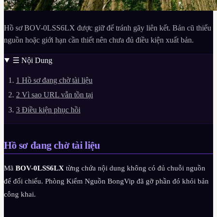
Hồ sơ BOV-0LSS6LX được giữ để tránh gãy liên kết. Bản cũ thiếu
nguồn hoặc giới hạn cần thiết nên chưa đủ điều kiện xuất bản.
☰
Nội Dung
1
Hồ sơ đang chờ tài liệu
2
Vì sao URL vẫn tồn tại
3
Điều kiện phục hồi
Hồ sơ đang chờ tài liệu
Mã
BOV-0LSS6LX
từng chứa nội dung không có đủ chuỗi nguồn
để đối chiếu. Phòng Kiểm Nguồn BongVip đã gỡ phần đó khỏi bản
công khai.