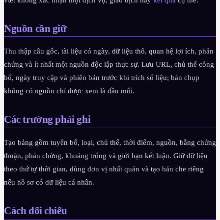
Nguồn cần giữ
Thu thập câu gốc, tài liệu có ngày, dữ liệu thô, quan hệ lợi ích, phản
chứng và ít nhất một nguồn độc lập thực sự. Lưu URL, chủ thể công
bố, ngày truy cập và phiên bản trước khi trích số liệu; bản chụp
không có nguồn chỉ được xem là đầu mối.
Các trường phải ghi
Tạo bảng gồm tuyên bố, loại, chủ thể, thời điểm, nguồn, bằng chứng
thuận, phản chứng, khoảng trống và giới hạn kết luận. Giữ dữ liệu
theo thứ tự thời gian, dùng đơn vị nhất quán và tạo bản che riêng
nếu hồ sơ có dữ liệu cá nhân.
Cách đối chiếu