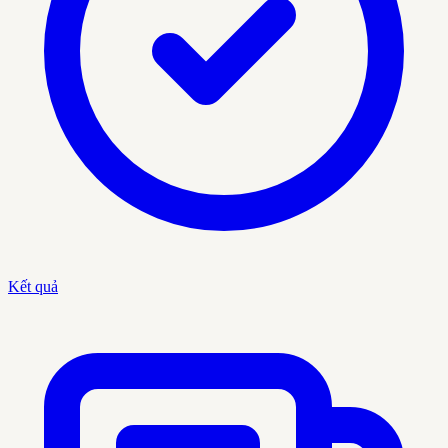
Kết quả