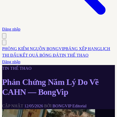
Đăng nhập
PHÒNG KIỂM NGUỒN BONGVIP
BẢNG XẾP HẠNG
LỊCH
THI ĐẤU
KẾT QUẢ BÓNG ĐÁ
TIN THỂ THAO
Đăng nhập
TIN THỂ THAO
Phản Chứng Năm Lý Do Về
CAHN — BongVip
CẬP NHẬT
12/05/2026
BỞI
BONGVIP Editorial