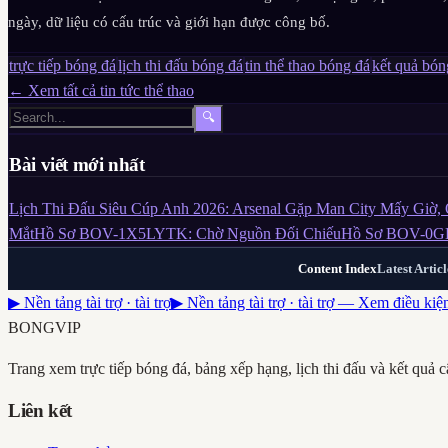
ngày, dữ liệu có cấu trúc và giới hạn được công bố.
trực tiếp bóng đá
lịch thi đấu bóng đá
tin thể thao bóng đá
kết quả bó
← Xem tất cả tin tức thể thao
🔍
Bài viết mới nhất
Lịch Thi Đấu Siêu Cúp Anh 2026: Arsenal Gặp Man City Mấy Giờ,
Mắt
Hồ Sơ BOV-1X5LYTK: Chờ Nguồn Đối Chiếu
Hồ Sơ BOV-0GL
Content Index
Latest Articl
▶ Nền tảng tài trợ · tài trợ
▶ Nền tảng tài trợ · tài trợ — Xem điều kiệ
BONG
VIP
Trang xem trực tiếp bóng đá, bảng xếp hạng, lịch thi đấu và kết quả cậ
Liên kết