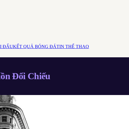
I ĐẤU
KẾT QUẢ BÓNG ĐÁ
TIN THỂ THAO
n Đối Chiếu