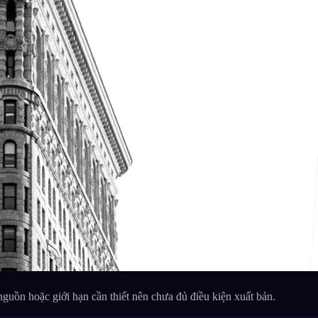
uồn hoặc giới hạn cần thiết nên chưa đủ điều kiện xuất bản.