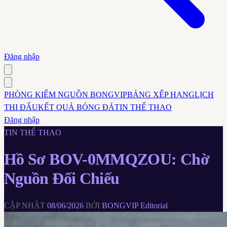
Đăng nhập
PHÒNG KIỂM NGUỒN BONGVIP
BẢNG XẾP HẠNG
LỊCH
THI ĐẤU
KẾT QUẢ BÓNG ĐÁ
TIN THỂ THAO
Đăng nhập
TIN THỂ THAO
Hồ Sơ BOV-0MMQZOU: Chờ
Nguồn Đối Chiếu
CẬP NHẬT
08/06/2026
BỞI
BONGVIP Editorial