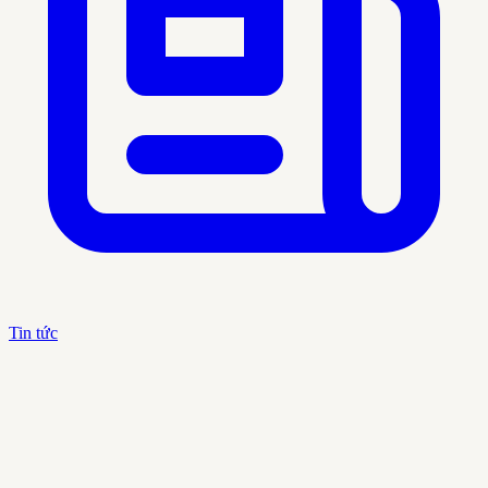
Tin tức