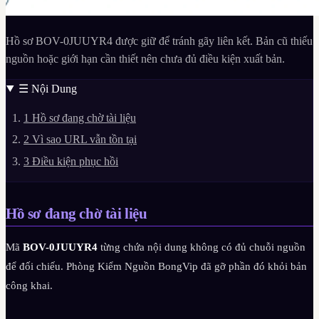
Hồ sơ BOV-0JUUYR4 được giữ để tránh gãy liên kết. Bản cũ thiếu
nguồn hoặc giới hạn cần thiết nên chưa đủ điều kiện xuất bản.
☰
Nội Dung
1
Hồ sơ đang chờ tài liệu
2
Vì sao URL vẫn tồn tại
3
Điều kiện phục hồi
Hồ sơ đang chờ tài liệu
Mã
BOV-0JUUYR4
từng chứa nội dung không có đủ chuỗi nguồn
để đối chiếu. Phòng Kiểm Nguồn BongVip đã gỡ phần đó khỏi bản
công khai.