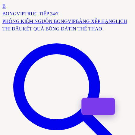
B
BONG
VIP
TRỰC TIẾP 24/7
PHÒNG KIỂM NGUỒN BONGVIP
BẢNG XẾP HẠNG
LỊCH
THI ĐẤU
KẾT QUẢ BÓNG ĐÁ
TIN THỂ THAO