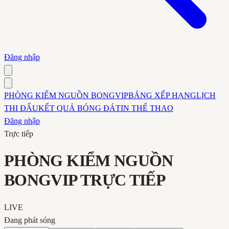
Đăng nhập
PHÒNG KIỂM NGUỒN BONGVIP
BẢNG XẾP HẠNG
LỊCH
THI ĐẤU
KẾT QUẢ BÓNG ĐÁ
TIN THỂ THAO
Đăng nhập
Trực tiếp
PHÒNG KIỂM NGUỒN
BONGVIP TRỰC TIẾP
LIVE
Đang phát sóng