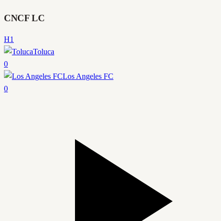
CNCF LC
H1
Toluca
0
Los Angeles FC
0