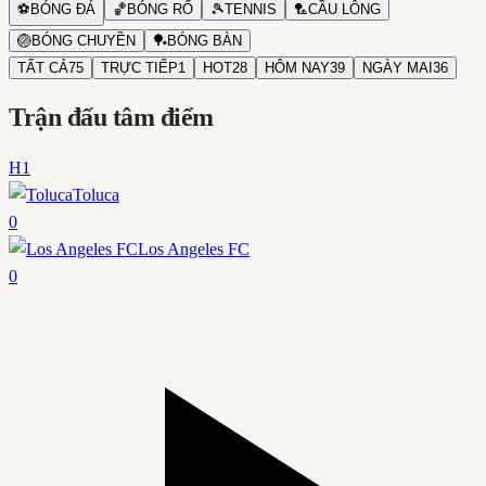
⚽
BÓNG ĐÁ
🏀
BÓNG RỔ
🎾
TENNIS
🏸
CẦU LÔNG
🏐
BÓNG CHUYỀN
🏓
BÓNG BÀN
TẤT CẢ
75
TRỰC TIẾP
1
HOT
28
HÔM NAY
39
NGÀY MAI
36
Trận đấu tâm điểm
H1
Toluca
0
Los Angeles FC
0