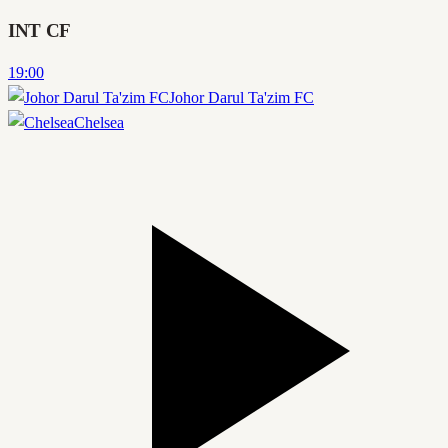
INT CF
19:00
Johor Darul Ta'zim FC
Chelsea