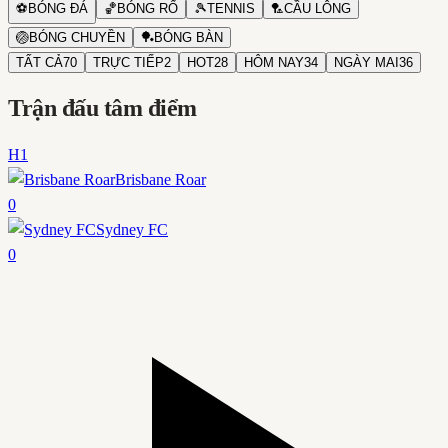
⚽
BÓNG ĐÁ
🏀
BÓNG RỔ
🎾
TENNIS
🏸
CẦU LÔNG
🏐
BÓNG CHUYỀN
🏓
BÓNG BÀN
TẤT CẢ
70
TRỰC TIẾP
2
HOT
28
HÔM NAY
34
NGÀY MAI
36
Trận đấu tâm điểm
H1
Brisbane Roar
0
Sydney FC
0