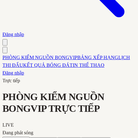
Đăng nhập
PHÒNG KIỂM NGUỒN BONGVIP
BẢNG XẾP HẠNG
LỊCH
THI ĐẤU
KẾT QUẢ BÓNG ĐÁ
TIN THỂ THAO
Đăng nhập
Trực tiếp
PHÒNG KIỂM NGUỒN
BONGVIP TRỰC TIẾP
LIVE
Đang phát sóng