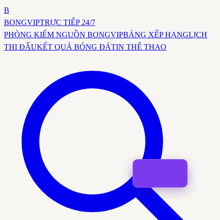
B
BONG
VIP
TRỰC TIẾP 24/7
PHÒNG KIỂM NGUỒN BONGVIP
BẢNG XẾP HẠNG
LỊCH
THI ĐẤU
KẾT QUẢ BÓNG ĐÁ
TIN THỂ THAO