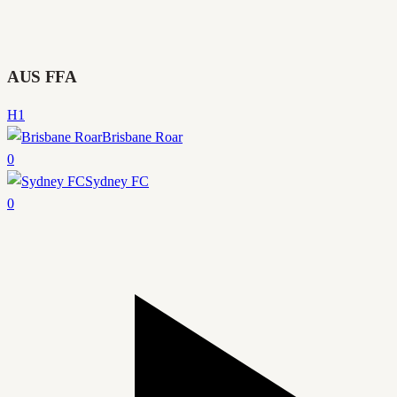
AUS FFA
H1
Brisbane Roar
0
Sydney FC
0