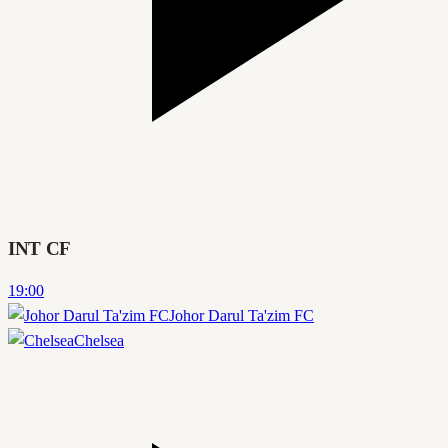
INT CF
19:00
Johor Darul Ta'zim FC
Chelsea