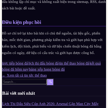
dấu không lập chỉ mục và không xuất hiện trong sitemap, RSS, danh
sách bài hoặc đề xuất.
Điều kiện phục hồi
Hồ sơ chỉ trở lại kho bài khi có chủ thể nguồn, tài liệu gốc, phiên
bản, mốc thời gian, phương pháp kiểm tra và giới hạn phù hợp với
kiểm lịch, đội hình, phát biểu và dữ liệu chiến thuật bóng đá bằng
nguồn có ngày, dữ liệu có cấu trúc và giới hạn được công bố.
trực tiếp bóng đá
lịch thi đấu bóng đá
tin thể thao bóng đá
kết quả
bóng đá hôm nay
bảng xếp hạng bóng đá
← Xem tất cả tin tức thể thao
🔍
Bài viết mới nhất
Lịch Thi Đấu Siêu Cúp Anh 2026: Arsenal Gặp Man City Mấy