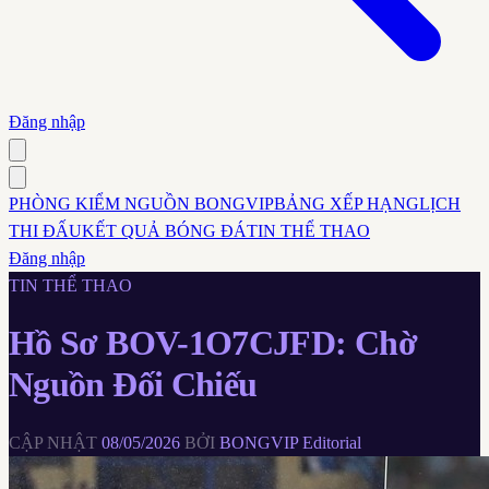
Đăng nhập
PHÒNG KIỂM NGUỒN BONGVIP
BẢNG XẾP HẠNG
LỊCH
THI ĐẤU
KẾT QUẢ BÓNG ĐÁ
TIN THỂ THAO
Đăng nhập
TIN THỂ THAO
Hồ Sơ BOV-1O7CJFD: Chờ
Nguồn Đối Chiếu
CẬP NHẬT
08/05/2026
BỞI
BONGVIP Editorial