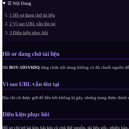
☰
Nội Dung
1
Hồ sơ đang chờ tài liệu
2
Vì sao URL vẫn tồn tại
3
Điều kiện phục hồi
Hồ sơ đang chờ tài liệu
Mã
BOV-1D5V6DQ
từng chứa nội dung không có đủ chuỗi nguồn để
Vì sao URL vẫn tồn tại
Địa chỉ cũ được giữ để liên kết không bị gãy, nhưng trang được đánh
Điều kiện phục hồi
Hồ sơ chỉ trở lại kho bài khi có chủ thể nguồn, tài liệu gốc, phiên b