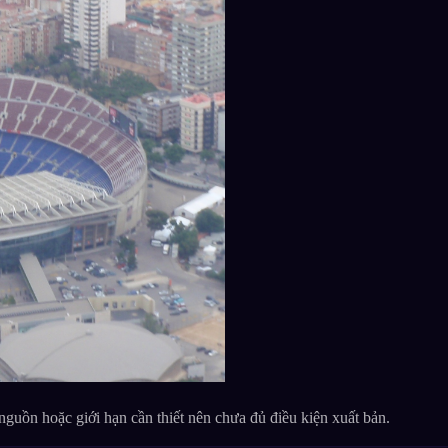
uồn hoặc giới hạn cần thiết nên chưa đủ điều kiện xuất bản.