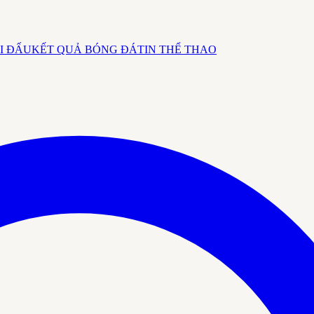
I ĐẤU
KẾT QUẢ BÓNG ĐÁ
TIN THỂ THAO