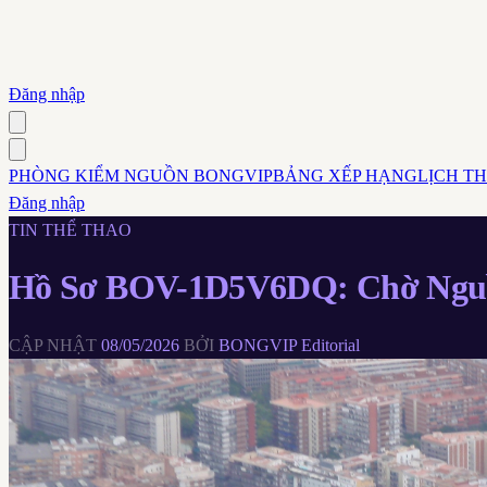
Đăng nhập
PHÒNG KIỂM NGUỒN BONGVIP
BẢNG XẾP HẠNG
LỊCH TH
Đăng nhập
TIN THỂ THAO
Hồ Sơ BOV-1D5V6DQ: Chờ Nguồ
CẬP NHẬT
08/05/2026
BỞI
BONGVIP Editorial