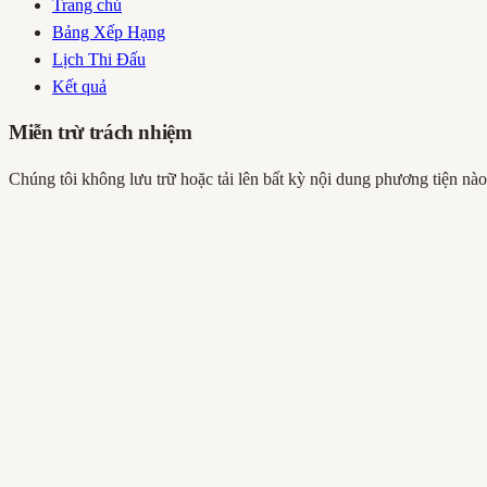
Trang chủ
Bảng Xếp Hạng
Lịch Thi Đấu
Kết quả
Miễn trừ trách nhiệm
Chúng tôi không lưu trữ hoặc tải lên bất kỳ nội dung phương tiện nào