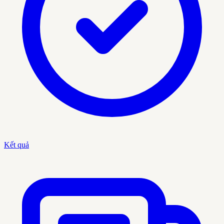
Kết quả