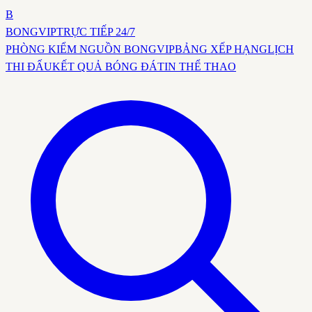
B
BONG
VIP
TRỰC TIẾP 24/7
PHÒNG KIỂM NGUỒN BONGVIP
BẢNG XẾP HẠNG
LỊCH
THI ĐẤU
KẾT QUẢ BÓNG ĐÁ
TIN THỂ THAO