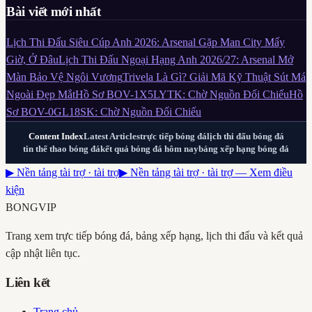
Bài viết mới nhất
Lịch Thi Đấu Siêu Cúp Anh 2026: Arsenal Gặp Man City Mấy
Giờ, Ở Đâu
Lịch Thi Đấu Ngoại Hạng Anh 2026/27: Arsenal Mở
Màn Bảo Vệ Ngôi Vương
Trivela Là Gì? Giải Mã Kỹ Thuật Sút Má
Ngoài Đẹp Mắt
Hồ Sơ BOV-1X5LYTK: Chờ Nguồn Đối Chiếu
Hồ
Sơ BOV-0GL18SK: Chờ Nguồn Đối Chiếu
Content Index
Latest Articles
trực tiếp bóng đá
lịch thi đấu bóng đá
tin thể thao bóng đá
kết quả bóng đá hôm nay
bảng xếp hạng bóng đá
▶ Nền tảng tài trợ · tài trợ
▶ Nền tảng tài trợ · tài trợ — Xem điều
kiện
BONG
VIP
Trang xem trực tiếp bóng đá, bảng xếp hạng, lịch thi đấu và kết quả
cập nhật liên tục.
Liên kết
Trang chủ