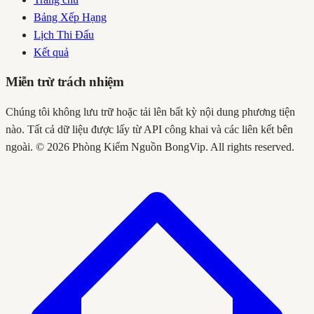
Bảng Xếp Hạng
Lịch Thi Đấu
Kết quả
Miễn trừ trách nhiệm
Chúng tôi không lưu trữ hoặc tải lên bất kỳ nội dung phương tiện
nào. Tất cả dữ liệu được lấy từ API công khai và các liên kết bên
ngoài. ©
2026
Phòng Kiểm Nguồn BongVip
. All rights reserved.