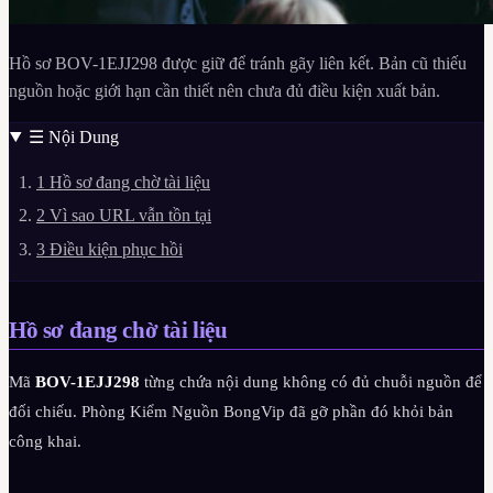
Hồ sơ BOV-1EJJ298 được giữ để tránh gãy liên kết. Bản cũ thiếu
nguồn hoặc giới hạn cần thiết nên chưa đủ điều kiện xuất bản.
☰
Nội Dung
1
Hồ sơ đang chờ tài liệu
2
Vì sao URL vẫn tồn tại
3
Điều kiện phục hồi
Hồ sơ đang chờ tài liệu
Mã
BOV-1EJJ298
từng chứa nội dung không có đủ chuỗi nguồn để
đối chiếu. Phòng Kiểm Nguồn BongVip đã gỡ phần đó khỏi bản
công khai.