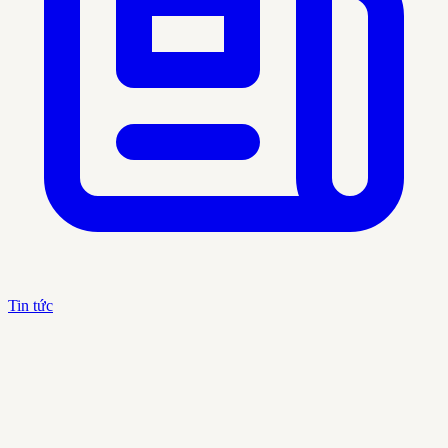
Tin tức