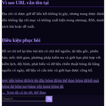
Vì sao URL vẫn tồn tại
Địa chỉ cũ được giữ để liên kết không bị gãy, nhưng trang được đánh
dấu không lập chỉ mục và không xuất hiện trong sitemap, RSS, danh
sách bài hoặc đề xuất.
Điều kiện phục hồi
Hồ sơ chỉ trở lại kho bài khi có chủ thể nguồn, tài liệu gốc, phiên
bản, mốc thời gian, phương pháp kiểm tra và giới hạn phù hợp với
kiểm lịch, đội hình, phát biểu và dữ liệu chiến thuật bóng đá bằng
nguồn có ngày, dữ liệu có cấu trúc và giới hạn được công bố.
trực tiếp bóng đá
lịch thi đấu bóng đá
tin thể thao bóng đá
kết quả
bóng đá hôm nay
bảng xếp hạng bóng đá
← Xem tất cả tin tức thể thao
🔍