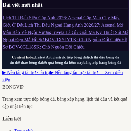
Bài viết mới nhất
Lịch Thi Đấu Siêu Cúp Anh 2026: Arsenal Gặp Man City Mấy
Giờ, Ở Đâu
Lịch Thi Đấu Ngoại Hạng Anh 2026/27: Arsenal Mở
Màn Bảo Vệ Ngôi Vương
Trivela Là Gì? Giải Mã Kỹ Thuật Sút Má
Ngoài Đẹp Mắt
Hồ Sơ BOV-1X5LYTK: Chờ Nguồn Đối Chiếu
Hồ
Sơ BOV-0GL18SK: Chờ Nguồn Đối Chiếu
Content Index
Latest Articles
trực tiếp bóng đá
lịch thi đấu bóng đá
tin thể thao bóng đá
kết quả bóng đá hôm nay
bảng xếp hạng bóng đá
▶ Nền tảng tài trợ · tài trợ
▶ Nền tảng tài trợ · tài trợ — Xem điều
kiện
BONG
VIP
Trang xem trực tiếp bóng đá, bảng xếp hạng, lịch thi đấu và kết quả
cập nhật liên tục.
Liên kết
Trang chủ