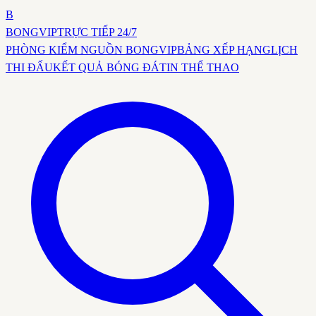
B
BONG
VIP
TRỰC TIẾP 24/7
PHÒNG KIỂM NGUỒN BONGVIP
BẢNG XẾP HẠNG
LỊCH
THI ĐẤU
KẾT QUẢ BÓNG ĐÁ
TIN THỂ THAO