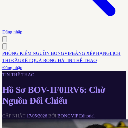
Đăng nhập
PHÒNG KIỂM NGUỒN BONGVIP
BẢNG XẾP HẠNG
LỊCH
THI ĐẤU
KẾT QUẢ BÓNG ĐÁ
TIN THỂ THAO
Đăng nhập
TIN THỂ THAO
Hồ Sơ BOV-1F0IRV6: Chờ
Nguồn Đối Chiếu
CẬP NHẬT
17/05/2026
BỞI
BONGVIP Editorial