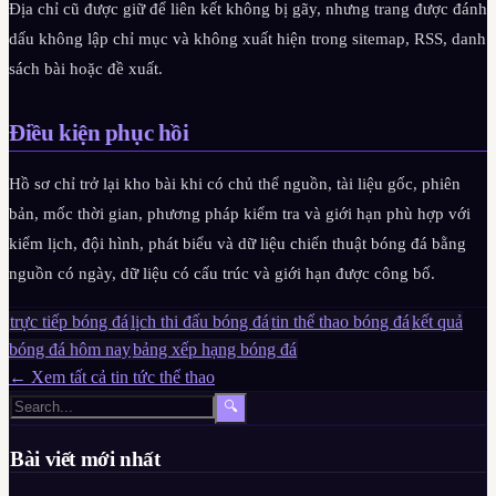
Địa chỉ cũ được giữ để liên kết không bị gãy, nhưng trang được đánh
dấu không lập chỉ mục và không xuất hiện trong sitemap, RSS, danh
sách bài hoặc đề xuất.
Điều kiện phục hồi
Hồ sơ chỉ trở lại kho bài khi có chủ thể nguồn, tài liệu gốc, phiên
bản, mốc thời gian, phương pháp kiểm tra và giới hạn phù hợp với
kiểm lịch, đội hình, phát biểu và dữ liệu chiến thuật bóng đá bằng
nguồn có ngày, dữ liệu có cấu trúc và giới hạn được công bố.
trực tiếp bóng đá
lịch thi đấu bóng đá
tin thể thao bóng đá
kết quả
bóng đá hôm nay
bảng xếp hạng bóng đá
← Xem tất cả tin tức thể thao
🔍
Bài viết mới nhất