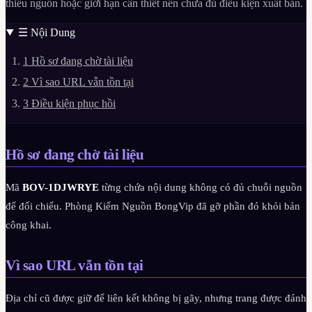
thiếu nguồn hoặc giới hạn cần thiết nên chưa đủ điều kiện xuất bản.
☰
Nội Dung
1
Hồ sơ đang chờ tài liệu
2
Vì sao URL vẫn tồn tại
3
Điều kiện phục hồi
Hồ sơ đang chờ tài liệu
Mã
BOV-1DJWRYE
từng chứa nội dung không có đủ chuỗi nguồn
để đối chiếu. Phòng Kiểm Nguồn BongVip đã gỡ phần đó khỏi bản
công khai.
Vì sao URL vẫn tồn tại
Địa chỉ cũ được giữ để liên kết không bị gãy, nhưng trang được đánh