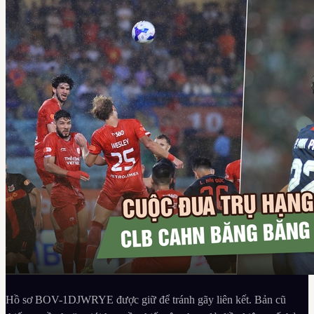
Hồ sơ BOV-1DJWRYE được giữ để tránh gãy liên kết. Bản cũ