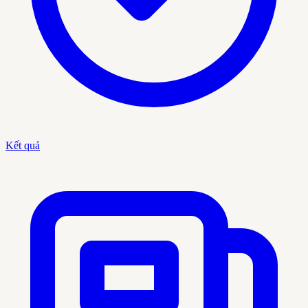
Kết quả