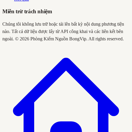
Miễn trừ trách nhiệm
Chúng tôi không lưu trữ hoặc tải lên bất kỳ nội dung phương tiện
nào. Tất cả dữ liệu được lấy từ API công khai và các liên kết bên
ngoài. ©
2026
Phòng Kiểm Nguồn BongVip
. All rights reserved.