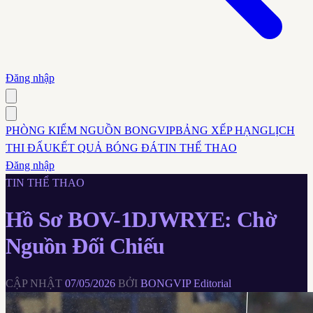
Đăng nhập
PHÒNG KIỂM NGUỒN BONGVIP
BẢNG XẾP HẠNG
LỊCH
THI ĐẤU
KẾT QUẢ BÓNG ĐÁ
TIN THỂ THAO
Đăng nhập
TIN THỂ THAO
Hồ Sơ BOV-1DJWRYE: Chờ
Nguồn Đối Chiếu
CẬP NHẬT
07/05/2026
BỞI
BONGVIP Editorial