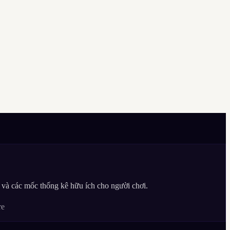
h và các mốc thống kê hữu ích cho người chơi.
re