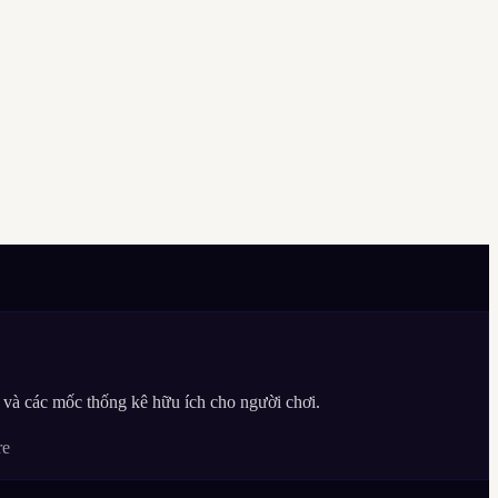
h và các mốc thống kê hữu ích cho người chơi.
re