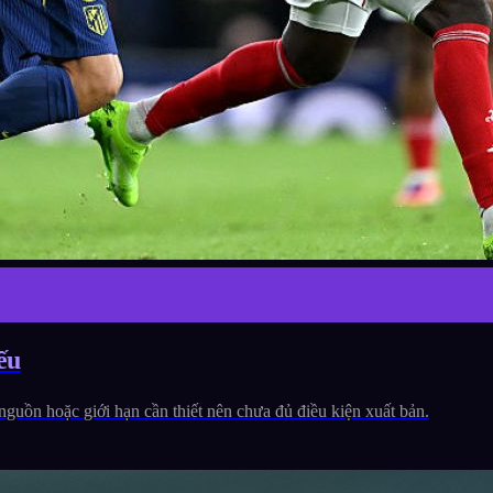
ếu
uồn hoặc giới hạn cần thiết nên chưa đủ điều kiện xuất bản.