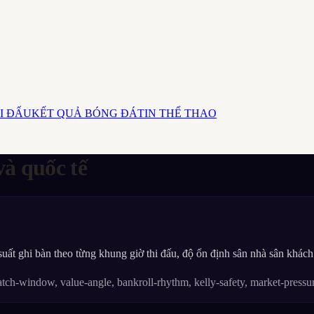
I ĐẤU
KẾT QUẢ BÓNG ĐÁ
TIN THỂ THAO
và quốc tế
suất ghi bàn theo từng khung giờ thi đấu, độ ổn định sân nhà sân khác
ch-window, value-angle, bankroll-rhythm, kelly-safety, market-pressu