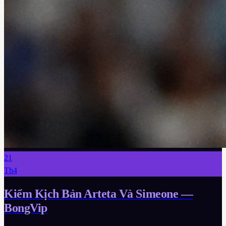
21
Th4
Kiểm Kịch Bản Arteta Và Simeone —
BongVip