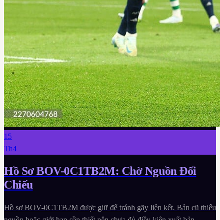
15
Th4
Hồ Sơ BOV-0C1TB2M: Chờ Nguồn Đối
Chiếu
Hồ sơ BOV-0C1TB2M được giữ để tránh gãy liên kết. Bản cũ thiếu
nguồn hoặc giới hạn cần thiết nên chưa đủ điều kiện xuất bản.