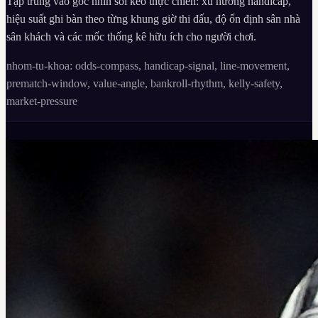
Tập trung vào góc nhìn soi kèo thực chiến: xu hướng handicap,
hiệu suất ghi bàn theo từng khung giờ thi đấu, độ ổn định sân nhà
sân khách và các mốc thống kê hữu ích cho người chơi.
nhom-tu-khoa: odds-compass, handicap-signal, line-movement,
prematch-window, value-angle, bankroll-rhythm, kelly-safety,
market-pressure