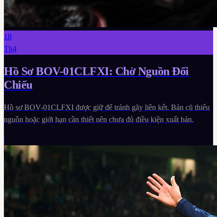
18
Th4
Hồ Sơ BOV-01CLFXI: Chờ Nguồn Đối
Chiếu
Hồ sơ BOV-01CLFXI được giữ để tránh gãy liên kết. Bản cũ thiếu
nguồn hoặc giới hạn cần thiết nên chưa đủ điều kiện xuất bản.